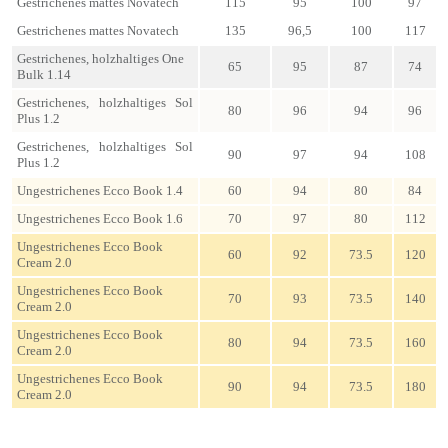
Gestrichenes mattes Novatech
115
95
100
97
Gestrichenes mattes Novatech
135
96,5
100
117
Gestrichenes, holzhaltiges One
65
95
87
74
Bulk 1.14
Gestrichenes, holzhaltiges Sol
80
96
94
96
Plus 1.2
Gestrichenes, holzhaltiges Sol
90
97
94
108
Plus 1.2
Ungestrichenes Ecco Book 1.4
60
94
80
84
Ungestrichenes Ecco Book 1.6
70
97
80
112
Ungestrichenes Ecco Book
60
92
73.5
120
Cream 2.0
Ungestrichenes Ecco Book
70
93
73.5
140
Cream 2.0
Ungestrichenes Ecco Book
80
94
73.5
160
Cream 2.0
Ungestrichenes Ecco Book
90
94
73.5
180
Cream 2.0