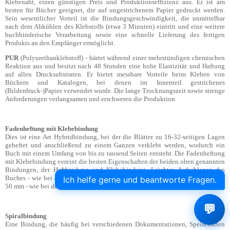
Klebenaht, einen günstigen Preis und Produktionseffizienz aus. Er ist am
besten für Bücher geeignet, die auf ungestrichenem Papier gedruckt werden.
Sein wesentlicher Vorteil ist die Bindungsgeschwindigkeit, die unmittelbar
nach dem Abkühlen des Klebstoffs (etwa 3 Minuten) eintritt und eine weitere
buchbinderische Verarbeitung sowie eine schnelle Lieferung des fertigen
Produkts an den Empfänger ermöglicht.
PUR
(Polyurethanklebstoff) - härtet während einer mehrstündigen chemischen
Reaktion aus und besitzt nach 48 Stunden eine hohe Elastizität und Haftung
auf allen Drucksubstraten. Er bietet messbare Vorteile beim Kleben von
Büchern und Katalogen, bei denen im Innenteil gestrichenes
(Bilderdruck-)Papier verwendet wurde. Die lange Trocknungszeit sowie strenge
Anforderungen verlangsamen und erschweren die Produktion.
Fadenheftung mit Klebebindung
Dies ist eine Art Hybridbindung, bei der die Blätter zu 16-32-seitigen Lagen
geheftet und anschließend zu einem Ganzen verklebt werden, wodurch ein
Buch mit einem Umfang von bis zu tausend Seiten entsteht. Die Fadenheftung
mit Klebebindung vereint die besten Eigenschaften der beiden oben genannten
Bindungen, der Heftbindung und Klebebindung. Leichtes Aufschlagen des
Buches - wie bei der Heftbindung + hohe Seitenzahl und Rückenbreite bis zu
Ich helfe gerne und beantworte Fragen.
50 mm - wie bei der Klebebindung.
💬
Spiralbindung
Eine Bindung, die häufig bei verschiedenen Dokumentationen, Speisekarten