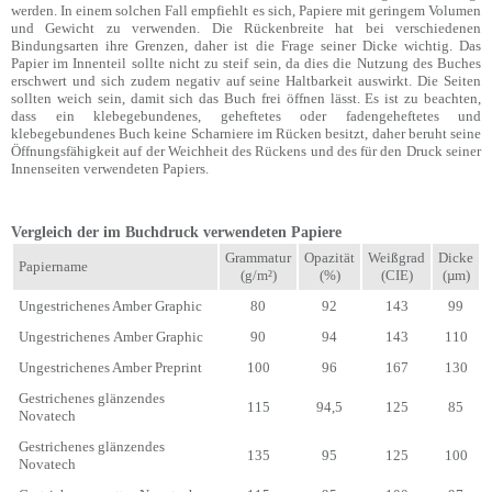
werden. In einem solchen Fall empfiehlt es sich, Papiere mit geringem Volumen
und Gewicht zu verwenden. Die Rückenbreite hat bei verschiedenen
Bindungsarten ihre Grenzen, daher ist die Frage seiner Dicke wichtig. Das
Papier im Innenteil sollte nicht zu steif sein, da dies die Nutzung des Buches
erschwert und sich zudem negativ auf seine Haltbarkeit auswirkt. Die Seiten
sollten weich sein, damit sich das Buch frei öffnen lässt. Es ist zu beachten,
dass ein klebegebundenes, geheftetes oder fadengeheftetes und
klebegebundenes Buch keine Scharniere im Rücken besitzt, daher beruht seine
Öffnungsfähigkeit auf der Weichheit des Rückens und des für den Druck seiner
Innenseiten verwendeten Papiers.
Vergleich der im Buchdruck verwendeten Papiere
Grammatur
Opazität
Weißgrad
Dicke
Papiername
(g/m²)
(%)
(CIE)
(µm)
Ungestrichenes Amber Graphic
80
92
143
99
Ungestrichenes Amber Graphic
90
94
143
110
Ungestrichenes Amber Preprint
100
96
167
130
Gestrichenes glänzendes
115
94,5
125
85
Novatech
Gestrichenes glänzendes
135
95
125
100
Novatech