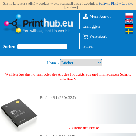
Strona korzysta z plików cookies w celu realizacji usług i zgodnie z
Polityką Plików Cookies
[zamknij]
Mein Konto:
Einloggen
Warenkorb:
ist leer
Suchen:
Home
\
Wählen Sie das Format oder die Art des Produkts aus und im nächsten Schritt
erhalten Sie ein Angebot
Bücher B4 (230x325)
-> klicke für
Preise