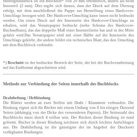
Hintergrunddruck ist ein Beschnitt* von 20 mm erforderlich, anders als beim
Innenteil (2 mm). Dies ergibt sich daraus, dass der Druck auf dem Überzug
erfolgt, mit dem anschließend die Pappe zur Herstellung eines Hardcover-
Umschlags bezogen wird. Der Hardcover-Umschlag kann innen nicht bedruckt
werden. Um einen Druck auf der Innenseite des Hardcover-Umschlags zu
erhalten, wird das Vorsatzpapier bedruckt (siehe Schema des Hardcover-
Buchaufbaus), das das doppelte Maß einer Innenteilseite hat und in der Mitte
gefalzt wird.Das Vorsatzpapier wird mit einer Hälfte auf die Innenseite des
Umschlags geklebt, die andere bildet ein technisches Blatt, das den Umschlag
mit dem Buchblock verbindet.
*)
Beschnitt
ist der bedruckte Bereich der Seite, der bei der Buchverarbeitung
auf das Endformat abgeschnitten wird.
Methode zur Verbindung der Seiten innerhalb des Buchblocks
Drahtheftung / Heftbindung
Die Blätter werden an zwei Stellen mit Draht / Klammern verbunden. Die
Bindung eignet sich für Bücher mit einem Umfang von 8 bis einigen Dutzend
Seiten (abhängig von der Dicke des verwendeten Papiers). Die Seitenzahl des
Buchblocks muss durch 4 teilbar sein. Der Rücken dieser Bindung ist rund
geformt. Bücher in dieser Bindung zeichnen sich durch leichtes Aufschlagen
aus. Die Drahtheftung ist die günstigste der im Angebot der Druckerei
verfügbaren Bindungen.