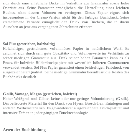
sich durch eine erhebliche Dicke im Verhältnis zur Grammatur sowie hohe
Opazität aus. Seine Parameter ermöglichen die Herstellung eines leichten
Buches, ohne dessen Volumen zu verringern. Dieses Papier eignet sich
insbesondere in der Cream-Version nicht für den farbigen Buchdruck. Seine
cremefarbene Variante ermöglicht den Druck von Büchern, die in ihrem
Aussehen an jene aus vergangenen Jahrzehnten erinnern.
Sol Plus (gestrichen, holzhaltig)
Holzhaltiges, gestrichenes, voluminöses Papier in natürlichem Weiß. Es
zeichnet sich durch sehr gute Opazitäts- und Volumenwerte im Verhältnis zu
seiner niedrigen Grammatur aus. Dank seiner hohen Parameter kann es als
Ersatz für holzfreie Bilderdruckpapiere mit wesentlich höheren Grammaturen
verwendet werden. Sol Plus Papier garantiert einen beidseitigen Farbdruck von
ausgezeichneter Qualität. Seine niedrige Grammatur beeinflusst die Kosten des
Buchdrucks deutlich.
G-silk, Vantage, Magno (gestrichen, holzfrei)
Hoher Weißgrad und Glätte, keine oder nur geringe Voluminierung (G-silk).
Das beliebteste Material für den Druck von Flyern, Broschüren, Katalogen und
anderen Werbematerialien. Es gewährleistet ausgezeichnete Druckqualität und
intensive Farben in jeder gängigen Drucktechnologie.
Arten der Buchbindung