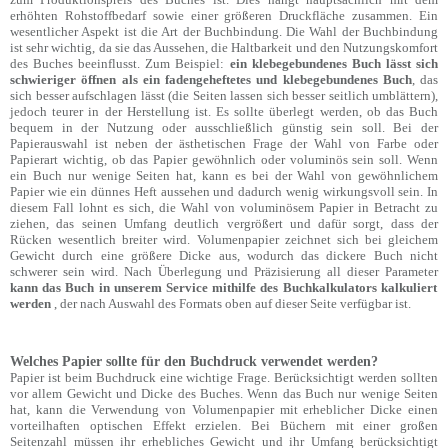
erhöhten Rohstoffbedarf sowie einer größeren Druckfläche zusammen. Ein
wesentlicher Aspekt ist die Art der Buchbindung. Die Wahl der Buchbindung
ist sehr wichtig, da sie das Aussehen, die Haltbarkeit und den Nutzungskomfort
des Buches beeinflusst. Zum Beispiel:
ein klebegebundenes Buch lässt sich
schwieriger öffnen als ein fadengeheftetes und klebegebundenes Buch
, das
sich besser aufschlagen lässt (die Seiten lassen sich besser seitlich umblättern),
jedoch teurer in der Herstellung ist. Es sollte überlegt werden, ob das Buch
bequem in der Nutzung oder ausschließlich günstig sein soll. Bei der
Papierauswahl ist neben der ästhetischen Frage der Wahl von Farbe oder
Papierart wichtig, ob das Papier gewöhnlich oder voluminös sein soll. Wenn
ein Buch nur wenige Seiten hat, kann es bei der Wahl von gewöhnlichem
Papier wie ein dünnes Heft aussehen und dadurch wenig wirkungsvoll sein. In
diesem Fall lohnt es sich, die Wahl von voluminösem Papier in Betracht zu
ziehen, das seinen Umfang deutlich vergrößert und dafür sorgt, dass der
Rücken wesentlich breiter wird. Volumenpapier zeichnet sich bei gleichem
Gewicht durch eine größere Dicke aus, wodurch das dickere Buch nicht
schwerer sein wird. Nach Überlegung und Präzisierung all dieser Parameter
kann das Buch in unserem Service mithilfe des Buchkalkulators kalkuliert
werden
, der nach Auswahl des Formats oben auf dieser Seite verfügbar ist.
Welches Papier sollte für den Buchdruck verwendet werden?
Papier ist beim Buchdruck eine wichtige Frage. Berücksichtigt werden sollten
vor allem Gewicht und Dicke des Buches. Wenn das Buch nur wenige Seiten
hat, kann die Verwendung von Volumenpapier mit erheblicher Dicke einen
vorteilhaften optischen Effekt erzielen. Bei Büchern mit einer großen
Seitenzahl müssen ihr erhebliches Gewicht und ihr Umfang berücksichtigt