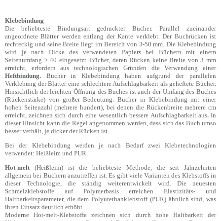
Klebebindung
Die beliebteste Bindungsart gedruckter Bücher. Parallel zueinander
angeordnete Blätter werden entlang der Kante verklebt. Der Buchrücken ist
rechteckig und seine Breite liegt im Bereich von 3-50 mm. Die Klebebindung
wird je nach Dicke des verwendeten Papiers bei Büchern mit einem
Seitenumfang > 40 eingesetzt. Bücher, deren Rücken keine Breite von 3 mm
erreicht, erfordern aus technologischen Gründen die Verwendung einer
Heftbindung.
Bücher in Klebebindung haben aufgrund der parallelen
Verklebung der Blätter eine schlechtere Aufschlagbarkeit als geheftete Bücher.
Hinsichtlich der leichten Öffnung des Buches ist auch der Umfang des Buches
(Rückenstärke) von großer Bedeutung. Bücher in Klebebindung mit einer
hohen Seitenzahl (mehrere hundert), bei denen die Rückenbreite mehrere cm
erreicht, zeichnen sich durch eine wesentlich bessere Aufschlagbarkeit aus
.
In
dieser Hinsicht kann die Regel angenommen werden, dass sich das Buch umso
besser verhält, je dicker der Rücken ist.
Bei der Klebebindung werden je nach Bedarf zwei Klebetechnologien
verwendet: Heißleim und PUR.
Hot-melt
(Heißleim) ist die beliebteste Methode, die seit Jahrzehnten
allgemein bei Büchern anzutreffen ist. Es gibt viele Varianten des Klebstoffs in
dieser Technologie, die ständig weiterentwickelt wird. Die neuesten
Schmelzklebstoffe auf Polymerbasis erreichen Elastizitäts- und
Haltbarkeitsparameter, die dem Polyurethanklebstoff (PUR) ähnlich sind, was
ihren Einsatz deutlich erhöht.
Moderne Hot-melt-Klebstoffe zeichnen sich durch hohe Haltbarkeit der