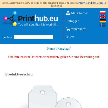
Strona korzysta z plików cookies w celu realizacji usług i zgodnie z
Polityką Plików Cookies
[zamknij]
Mein Konto:
Einloggen
Warenkorb:
ist leer
Suchen:
Home
\
Hangtags
\
Um Dateien zum Drucken einzusenden, geben Sie eine Bestellung auf.
Produktvorschau