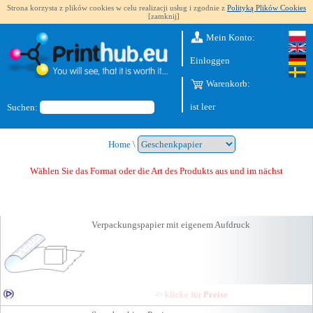
Strona korzysta z plików cookies w celu realizacji usług i zgodnie z
Polityką Plików Cookies
[zamknij]
Mein Konto:
Einloggen
Warenkorb:
ist leer
Suchen:
Home
\
Wählen Sie das Format oder die Art des Produkts aus und im nächsten Schritt erhalt
Verpackungspapier mit eigenem Aufdruck
-> klicke für
Preise