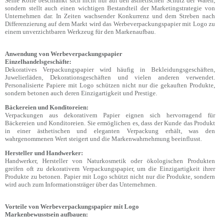
Seine Rolle beschränkt sich nicht nur auf den ästhetischen Schutz der Waren,
sondern stellt auch einen wichtigen Bestandteil der Marketingstrategie von
Unternehmen dar. In Zeiten wachsender Konkurrenz und dem Streben nach
Differenzierung auf dem Markt wird das Werbeverpackungspapier mit Logo zu
einem unverzichtbaren Werkzeug für den Markenaufbau.
Anwendung von Werbeverpackungspapier
Einzelhandelsgeschäfte:
Dekoratives Verpackungspapier wird häufig in Bekleidungsgeschäften,
Juwelierläden, Dekorationsgeschäften und vielen anderen verwendet.
Personalisierte Papiere mit Logo schützen nicht nur die gekauften Produkte,
sondern betonen auch deren Einzigartigkeit und Prestige.
Bäckereien und Konditoreien:
Verpackungen aus dekorativem Papier eignen sich hervorragend für
Bäckereien und Konditoreien. Sie ermöglichen es, dass der Kunde das Produkt
in einer ästhetischen und eleganten Verpackung erhält, was den
wahrgenommenen Wert steigert und die Markenwahrnehmung beeinflusst.
Hersteller und Handwerker:
Handwerker, Hersteller von Naturkosmetik oder ökologischen Produkten
greifen oft zu dekorativem Verpackungspapier, um die Einzigartigkeit ihrer
Produkte zu betonen. Papier mit Logo schützt nicht nur die Produkte, sondern
wird auch zum Informationsträger über das Unternehmen.
Vorteile von Werbeverpackungspapier mit Logo
Markenbewusstsein aufbauen: