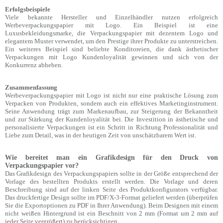
Erfolgsbeispiele
Viele bekannte Hersteller und Einzelhändler nutzen erfolgreich
Werbeverpackungspapier mit Logo. Ein Beispiel ist eine
Luxusbekleidungsmarke, die Verpackungspapier mit dezentem Logo und
elegantem Muster verwendet, um den Prestige ihrer Produkte zu unterstreichen.
Ein weiteres Beispiel sind beliebte Konditoreien, die dank ästhetischer
Verpackungen mit Logo Kundenloyalität gewinnen und sich von der
Konkurrenz abheben.
Zusammenfassung
Werbeverpackungspapier mit Logo ist nicht nur eine praktische Lösung zum
Verpacken von Produkten, sondern auch ein effektives Marketinginstrument.
Seine Anwendung trägt zum Markenaufbau, zur Steigerung der Bekanntheit
und zur Stärkung der Kundenloyalität bei. Die Investition in ästhetische und
personalisierte Verpackungen ist ein Schritt in Richtung Professionalität und
Liebe zum Detail, was in der heutigen Zeit von unschätzbarem Wert ist.
Wie bereitet man ein Grafikdesign für den Druck von
Verpackungspapier vor?
Das Grafikdesign des Verpackungspapiers sollte in der Größe entsprechend der
Vorlage des bestellten Produkts erstellt werden. Die Vorlage und deren
Beschreibung sind auf der linken Seite des Produktkonfigurators verfügbar.
Das druckfertige Design sollte im PDF/X-3-Format geliefert werden (überprüfen
Sie die Exportoptionen zu PDF in Ihrer Anwendung). Beim Designen mit einem
nicht weißen Hintergrund ist ein Beschnitt von 2 mm (Format um 2 mm auf
jeder Seite vergrößert) zu berücksichtigen.