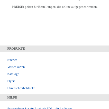
PREISE:
gelten für Bestellungen, die online aufgegeben werden.
PRODUKTE
Bücher
Visitenkarten
Kataloge
Flyers
Durchschreibeblöcke
HILFE
So speichern Sie ein Buch als PDF – für Anfänger