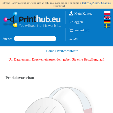
Strona korzysta z plików cookies w celu realizacji usług i zgodnie z
Polityką Plików Cookies
[zamknij]
Mein Konto:
Einloggen
Warenkorb:
ist leer
Suchen:
Home
\
Werbewobbler
\
Um Dateien zum Drucken einzusenden, geben Sie eine Bestellung auf.
Produktvorschau