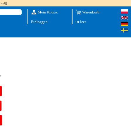
knij]
Mein Konto:
Warenkorb:
Einloggen
ist leer
o