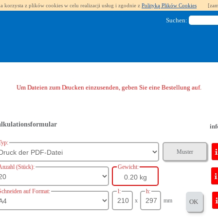
a korzysta z plików cookies w celu realizacji usług i zgodnie z
Polityką Plików Cookies
[zam
Suchen:
Um Dateien zum Drucken einzusenden, geben Sie eine Bestellung auf.
lkulationsformular
inf
Typ:
Muster
Anzahl (Stück):
Gewicht:
0.20 kg
Schneiden auf Format:
l:
h:
x
mm
OK