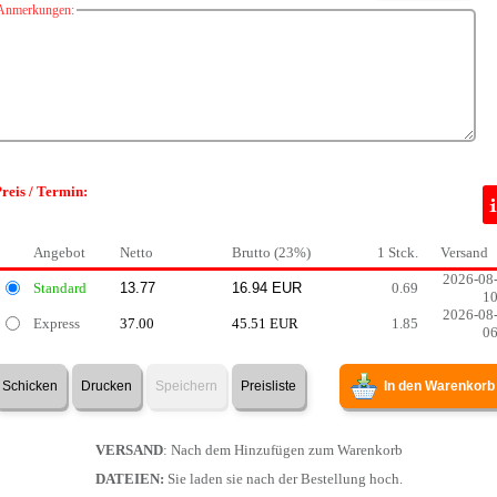
Anmerkungen:
reis / Termin:
Angebot
Netto
Brutto (23%)
1 Stck.
Versand
2026-08
Standard
0.69
1
2026-08
Express
37.00
45.51 EUR
1.85
0
Schicken
Drucken
Speichern
Preisliste
In den Warenkorb
VERSAND
: Nach dem Hinzufügen zum Warenkorb
DATEIEN:
Sie laden sie nach der Bestellung hoch.