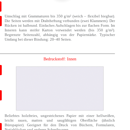
Umschlag mit Grammaturen bis 350 g/m² (weich – flexibel biegbar).
Die Seiten werden mit Drahtheftung verbunden (zwei Klammern). Der
Rücken ist halbrund. Einfaches Aufschlagen bis zur flachen Form. Im
Inneren kann steifer Karton verwendet werden (bis 350 g/m²).
Begrenzte Seitenzahl, abhängig von der Papierstärke. Typischer
Umfang bei dieser Bindung: 20–40 Seiten.
Bedruckstoff: Innen
Beliebtes holzfreies, ungestrichenes Papier mit einer hellweißen,
leicht rauen, matten und saugfähigen Oberfläche (ähnlich
Büropapier). Geeignet für den Druck von Büchern, Formularen,
Notizblöcken und anderen Schreibwaren.