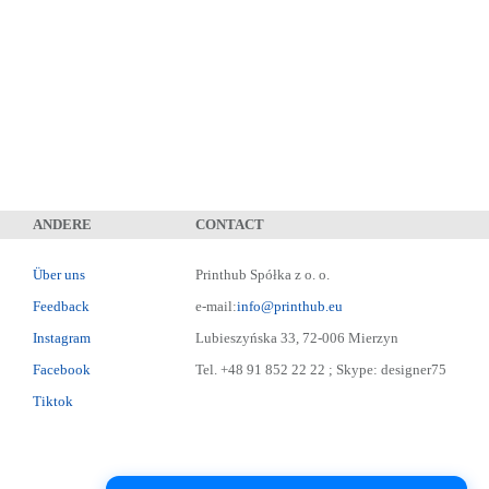
ANDERE
CONTACT
Über uns
Printhub Spółka z o. o.
Feedback
e-mail:
info@printhub.eu
Instagram
Lubieszyńska 33, 72-006 Mierzyn
Facebook
Tel. +48 91 852 22 22 ; Skype: designer75
Tiktok