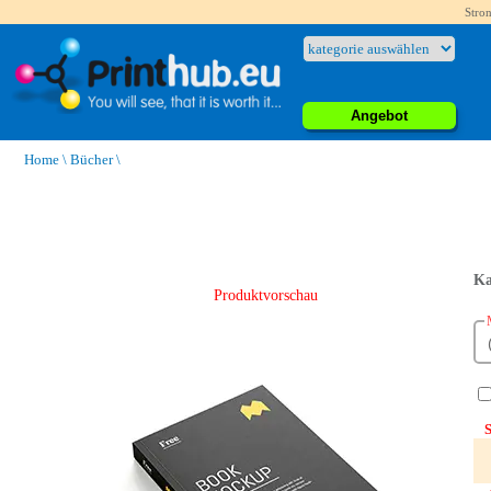
Stron
Angebot
Home
\
Bücher
\
Ka
Produktvorschau
S