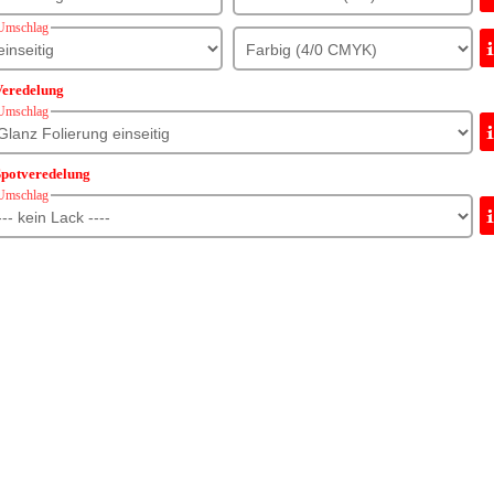
Umschlag
Veredelung
Umschlag
Spotveredelung
Umschlag