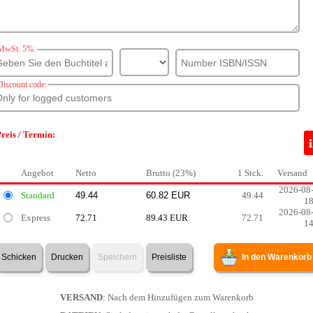
MwSt. 5%:
Discount code:
reis / Termin:
Angebot
Netto
Brutto (23%)
1 Stck.
Versand
2026-08
Standard
49.44
1
2026-08
Express
72.71
89.43 EUR
72.71
1
Schicken
Drucken
Speichern
Preisliste
In den Warenkorb
VERSAND
: Nach dem Hinzufügen zum Warenkorb