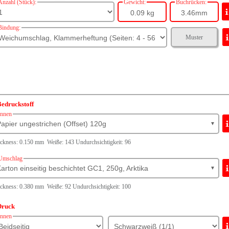
Anzahl (Stück):
Gewicht:
Buchrücken:
0.09 kg
3.46mm
Bindung:
Muster
edruckstoff
Innen
apier ungestrichen (Offset) 120g
▼
ckness: 0.150 mm Weiße: 143 Undurchsichtigkeit: 96
Umschlag
arton einseitig beschichtet GC1, 250g, Arktika
▼
ckness: 0.380 mm Weiße: 92 Undurchsichtigkeit: 100
Druck
Innen