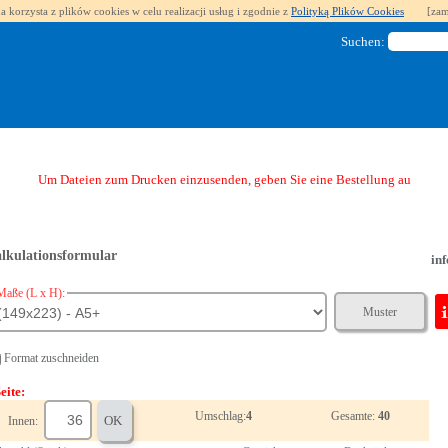
a korzysta z plików cookies w celu realizacji usług i zgodnie z
Polityką Plików Cookies
[zam
Suchen:
Um Dateien zum Drucken einzusenden, geben Sie eine Bestellung auf.
lkulationsformular
inf
Maße (L x H):
Muster
Format zuschneiden
eite:
Umschlag:
4
Gesamte:
40
OK
Innen: