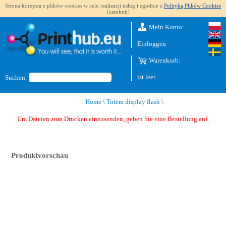
Strona korzysta z plików cookies w celu realizacji usług i zgodnie z
Polityką Plików Cookies
[zamknij]
Mein Konto:
Einloggen
Warenkorb:
ist leer
Suchen:
Home
\
Totem display flash
\
Um Dateien zum Drucken einzusenden, geben Sie eine Bestellung auf.
Produktvorschau