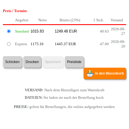
Preis / Termin:
Angebot
Netto
Brutto (23%)
1 Stck.
Versand
2026-08-
Standard
40.63
27
2026-08-
Express
1175.10
1445.37 EUR
47.00
20
Schicken
Drucken
Speichern
Preisliste
In den Warenkorb
VERSAND
: Nach dem Hinzufügen zum Warenkorb
DATEIEN:
Sie laden sie nach der Bestellung hoch.
PREISE:
gelten für Bestellungen, die online aufgegeben werden.