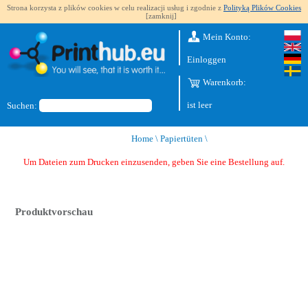
Strona korzysta z plików cookies w celu realizacji usług i zgodnie z
Polityką Plików Cookies
[zamknij]
Mein Konto:
Einloggen
Warenkorb:
ist leer
Suchen:
Home
\
Papiertüten
\
Um Dateien zum Drucken einzusenden, geben Sie eine Bestellung auf.
Produktvorschau