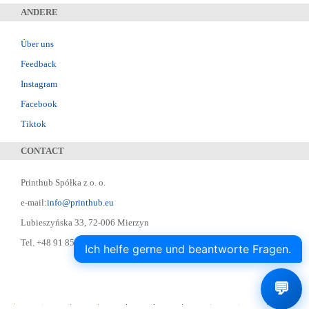
ANDERE
Über uns
Feedback
Instagram
Facebook
Tiktok
CONTACT
Printhub Spółka z o. o.
e-mail:
info@printhub.eu
Lubieszyńska 33, 72-006 Mierzyn
Tel. +48 91 852 22 22 ; Skype: designer75
Ich helfe gerne und beantworte Fragen.
💬