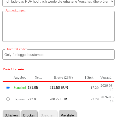
Anmerkungen:
Discount code:
Preis / Termin:
Angebot
Netto
Brutto (23%)
1 Stck.
Versand
2026-08-
Standard
17.20
19
2026-08-
Express
227.88
280.29 EUR
22.79
14
Schicken
Drucken
Speichern
Preisliste