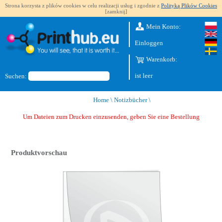
Strona korzysta z plików cookies w celu realizacji usług i zgodnie z
Polityką Plików Cookies
[zamknij]
Mein Konto:
Einloggen
Warenkorb:
ist leer
Suchen:
Home
\
Notizbücher
\
Um Dateien zum Drucken einzusenden, geben Sie eine Bestellung auf
Produktvorschau