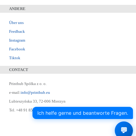
ANDERE
Über uns
Feedback
Instagram
Facebook
Tiktok
CONTACT
Printhub Spółka z o. o.
e-mail:
info@printhub.eu
Lubieszyńska 33, 72-006 Mierzyn
Tel. +48 91 852 22 22 ; Skype: designer75
Ich helfe gerne und beantworte Fragen.
💬