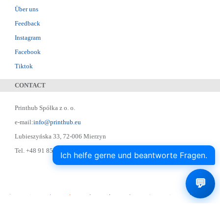
Über uns
Feedback
Instagram
Facebook
Tiktok
CONTACT
Printhub Spółka z o. o.
e-mail:
info@printhub.eu
Lubieszyńska 33, 72-006 Mierzyn
Tel. +48 91 852 22 22 ; Skype: designer75
Ich helfe gerne und beantworte Fragen.
💬
Printhub.pl Drukarnia Online