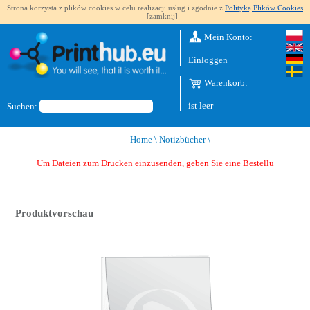
Strona korzysta z plików cookies w celu realizacji usług i zgodnie z
Polityką Plików Cookies
[zamknij]
Mein Konto:
Einloggen
Warenkorb:
ist leer
Suchen:
Home
\
Notizbücher
\
Um Dateien zum Drucken einzusenden, geben Sie eine Bestellung au
Produktvorschau