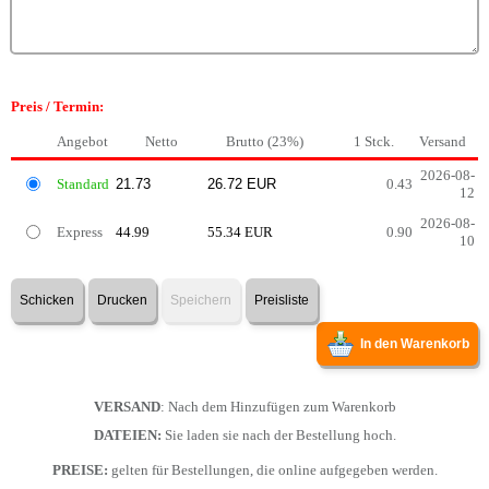
Preis / Termin:
Angebot
Netto
Brutto (23%)
1 Stck.
Versand
2026-08-
Standard
0.43
12
2026-08-
Express
44.99
55.34 EUR
0.90
10
Schicken
Drucken
Speichern
Preisliste
In den Warenkorb
VERSAND
: Nach dem Hinzufügen zum Warenkorb
DATEIEN:
Sie laden sie nach der Bestellung hoch.
PREISE:
gelten für Bestellungen, die online aufgegeben werden.