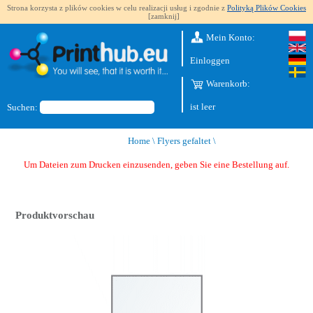
Strona korzysta z plików cookies w celu realizacji usług i zgodnie z
Polityką Plików Cookies
[zamknij]
Mein Konto:
Einloggen
Warenkorb:
ist leer
Suchen:
Home
\
Flyers gefaltet
\
Um Dateien zum Drucken einzusenden, geben Sie eine Bestellung auf.
Produktvorschau