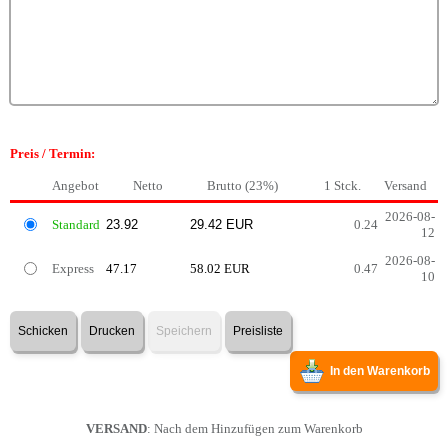
Preis / Termin:
Angebot
Netto
Brutto (23%)
1 Stck.
Versand
2026-08-
Standard
0.24
12
2026-08-
Express
47.17
58.02 EUR
0.47
10
Schicken
Drucken
Speichern
Preisliste
In den Warenkorb
VERSAND
: Nach dem Hinzufügen zum Warenkorb