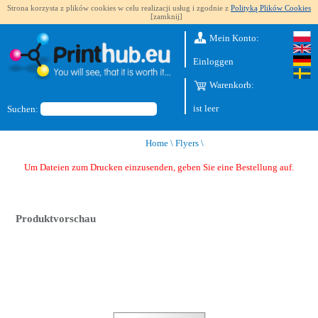
Strona korzysta z plików cookies w celu realizacji usług i zgodnie z
Polityką Plików Cookies
[zamknij]
Mein Konto:
Einloggen
Warenkorb:
ist leer
Suchen:
Home
\
Flyers
\
Um Dateien zum Drucken einzusenden, geben Sie eine Bestellung auf.
Produktvorschau