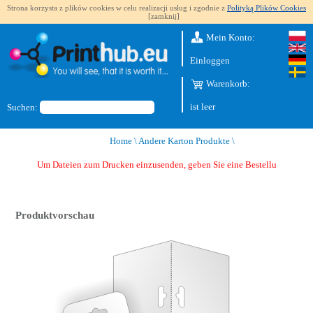
Strona korzysta z plików cookies w celu realizacji usług i zgodnie z
Polityką Plików Cookies
[zamknij]
Mein Konto:
Einloggen
Warenkorb:
ist leer
Suchen:
Home
\
Andere Karton Produkte
\
Um Dateien zum Drucken einzusenden, geben Sie eine Bestellung au
Produktvorschau