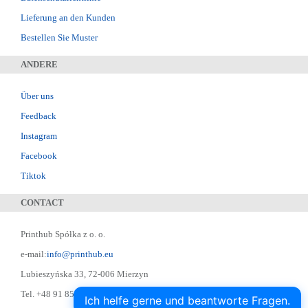
Lieferung an den Kunden
Bestellen Sie Muster
ANDERE
Über uns
Feedback
Instagram
Facebook
Tiktok
CONTACT
Printhub Spółka z o. o.
e-mail:
info@printhub.eu
Lubieszyńska 33, 72-006 Mierzyn
Tel. +48 91 852 22 22 ; Skype: designer75
Ich helfe gerne und beantworte Fragen.