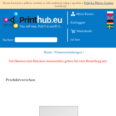
Strona korzysta z plików cookies w celu realizacji usług i zgodnie z
Polityką Plików Cookies
[zamknij]
Mein Konto:
Einloggen
Warenkorb:
ist leer
Suchen:
Home
\
Firmeneinladungen
\
Um Dateien zum Drucken einzusenden, geben Sie eine Bestellung auf.
Produktvorschau