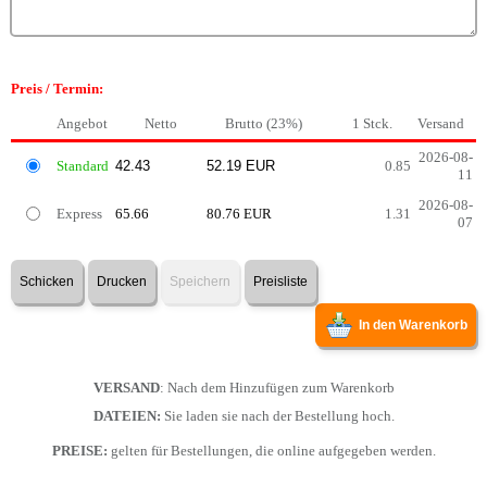
Preis / Termin:
Angebot
Netto
Brutto (23%)
1 Stck.
Versand
2026-08-
Standard
0.85
11
2026-08-
Express
65.66
80.76 EUR
1.31
07
Schicken
Drucken
Speichern
Preisliste
In den Warenkorb
VERSAND
: Nach dem Hinzufügen zum Warenkorb
DATEIEN:
Sie laden sie nach der Bestellung hoch.
PREISE:
gelten für Bestellungen, die online aufgegeben werden.