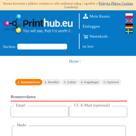
Strona korzysta z plików cookies w celu realizacji usług i zgodnie z
Polityką Plików Cookies
[zamknij]
Mein Konto:
Einloggen
Warenkorb:
ist leer
Suchen:
Home
\
1. Benutzerdaten
2. Besteller
3. Zahler
4. Empfänger
5. Optional
Benutzerdaten
Email
CC-E-Mail (optional)
Hasło