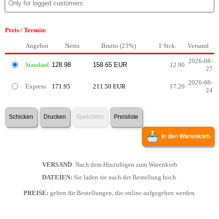
Preis / Termin:
Angebot
Netto
Brutto (23%)
1 Stck.
Versand
2026-08-
Standard
12.90
27
2026-08-
Express
171.95
211.50 EUR
17.20
24
Schicken
Drucken
Speichern
Preisliste
In den Warenkorb
VERSAND
: Nach dem Hinzufügen zum Warenkorb
DATEIEN:
Sie laden sie nach der Bestellung hoch.
PREISE:
gelten für Bestellungen, die online aufgegeben werden.