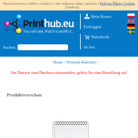
Strona korzysta z plików cookies w celu realizacji usług i zgodnie z
Polityką Plików Cookies
[zamknij]
Mein Konto:
Einloggen
Warenkorb:
ist leer
Suchen:
Home
\
Vorstand Kalender
\
Um Dateien zum Drucken einzusenden, geben Sie eine Bestellung auf.
Produktvorschau