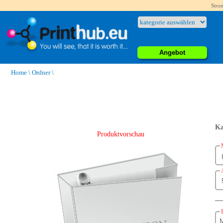
Stron
Angebot
Home
\
Ordner
\
Ka
Produktvorschau