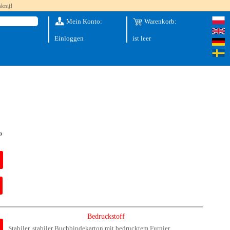
knij]
Mein Konto:
Warenkorb:
Einloggen
ist leer
o
Bedruckstoff
Stabiler, stabiler Buchbindekarton mit bedrucktem Furnier.