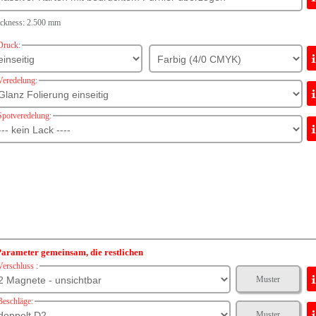
ickness: 2.500 mm
Druck:
Veredelung:
Spotveredelung:
arameter gemeinsam, die restlichen
Verschluss :
Muster
Beschläge:
Muster