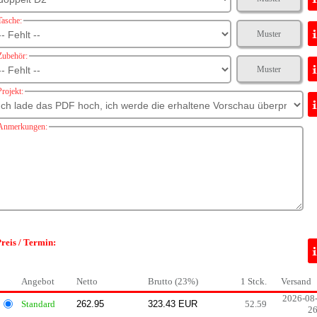
Tasche:
Muster
Zubehör:
Muster
Projekt:
Anmerkungen:
reis / Termin:
Angebot
Netto
Brutto (23%)
1 Stck.
Versand
2026-08
Standard
52.59
2