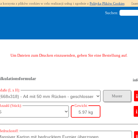
a korzysta z plików cookies w celu realizacji usług i zgodnie z
Polityką Plików Cookies
[zam
Suchen:
Um Dateien zum Drucken einzusenden, geben Sie eine Bestellung auf.
lkulationsformular
inf
Maße (L x H):
Muster
Anzahl (Stück):
Gewicht:
5.97 kg
Bedruckstoff: