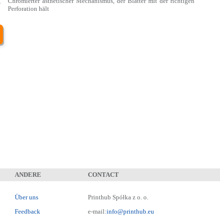
Chromierter ästhetischer Mechanismus, der Blätter mit der richtigen
-
Perforation hält
1
ANDERE
CONTACT
Über uns
Printhub Spółka z o. o.
Feedback
e-mail:
info@printhub.eu