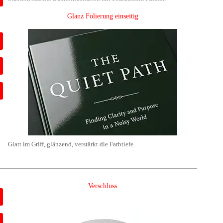
Glanz Folierung einseitig
Glatt im Griff, glänzend, verstärkt die Farbtiefe.
Verschluss