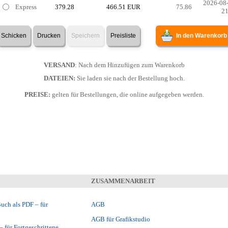
2026-08
Express
379.28
466.51 EUR
75.86
2
Schicken
Drucken
Speichern
Preisliste
In den Warenkorb
VERSAND
: Nach dem Hinzufügen zum Warenkorb
DATEIEN:
Sie laden sie nach der Bestellung hoch.
PREISE:
gelten für Bestellungen, die online aufgegeben werden.
ZUSAMMENARBEIT
Buch als PDF – für
AGB
AGB für Grafikstudio
– für Fortgeschrittene