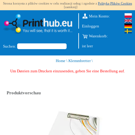
Strona korzysta z plików cookies w celu realizacji usług i zgodnie z
Polityką Plików Cookies
[zamknij]
Mein Konto:
Einloggen
Warenkorb:
ist leer
Suchen:
Home
\
Klemmbretter
\
Um Dateien zum Drucken einzusenden, geben Sie eine Bestellung auf.
Produktvorschau