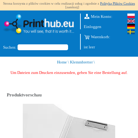
Strona korzysta z plików cookies w celu realizacji usług i zgodnie z
Polityką Plików Cookies
[zamknij]
Mein Konto:
Einloggen
Warenkorb:
ist leer
Suchen:
Home
\
Klemmbretter
\
Um Dateien zum Drucken einzusenden, geben Sie eine Bestellung auf.
Produktvorschau