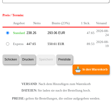
Preis / Termin:
Angebot
Netto
Brutto (23%)
1 Stck.
Versand
2026-08-
Standard
47.65
24
2026-08-
Express
447.65
550.61 EUR
89.53
19
Schicken
Drucken
Speichern
Preisliste
In den Warenkorb
VERSAND
: Nach dem Hinzufügen zum Warenkorb
DATEIEN:
Sie laden sie nach der Bestellung hoch.
PREISE:
gelten für Bestellungen, die online aufgegeben werden.