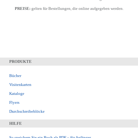
PREISE:
gelten für Bestellungen, die online aufgegeben werden.
PRODUKTE
Bücher
Visitenkarten
Kataloge
Flyers
Durchschreibeblöcke
HILFE
So speichern Sie ein Buch als PDF – für Anfänger