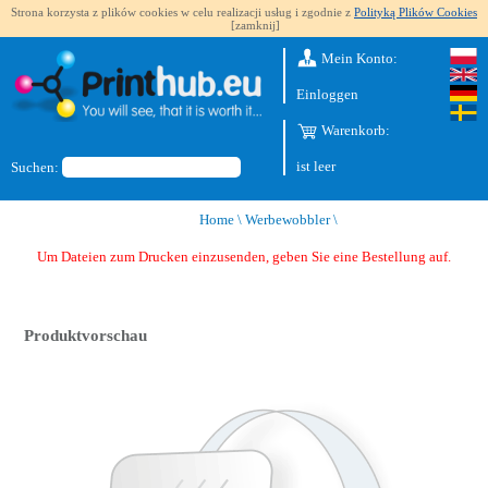
Strona korzysta z plików cookies w celu realizacji usług i zgodnie z
Polityką Plików Cookies
[zamknij]
Mein Konto:
Einloggen
Warenkorb:
ist leer
Suchen:
Home
\
Werbewobbler
\
Um Dateien zum Drucken einzusenden, geben Sie eine Bestellung auf.
Produktvorschau