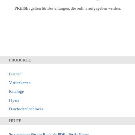
PREISE:
gelten für Bestellungen, die online aufgegeben werden.
PRODUKTE
Bücher
Visitenkarten
Kataloge
Flyers
Durchschreibeblöcke
HILFE
So speichern Sie ein Buch als PDF – für Anfänger