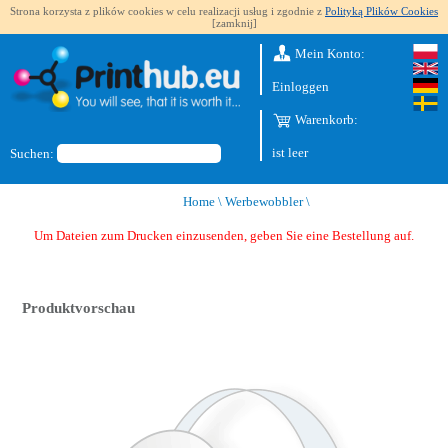
Strona korzysta z plików cookies w celu realizacji usług i zgodnie z
Polityką Plików Cookies
[zamknij]
Mein Konto:
Einloggen
Warenkorb:
ist leer
Suchen:
Home
\
Werbewobbler
\
Um Dateien zum Drucken einzusenden, geben Sie eine Bestellung auf.
Produktvorschau