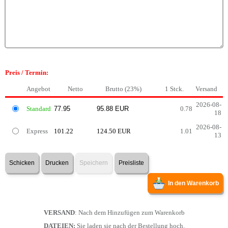
Preis / Termin:
Angebot
Netto
Brutto (23%)
1 Stck.
Versand
2026-08-
Standard
0.78
18
2026-08-
Express
101.22
124.50 EUR
1.01
13
Schicken
Drucken
Speichern
Preisliste
In den Warenkorb
VERSAND
: Nach dem Hinzufügen zum Warenkorb
DATEIEN:
Sie laden sie nach der Bestellung hoch.